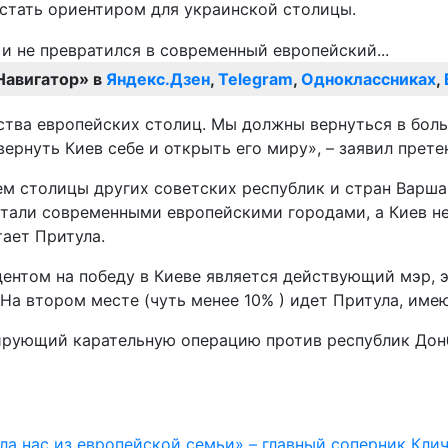
 стать ориентиром для украинской столицы.
Навигатор» в
Яндекс.Дзен
,
Telegram
,
Одноклассниках
,
ства европейских столиц. Мы должны вернуться в бол
нуть Кие­в себе и открыть его миру», – заявил прете
м столицы других советских респуб­лик и стран Варша
 стали современными европейскими городами, а Киев н
тает Притула.
ентом на победу в Киеве является действующий мэр, э
На втором месте (чуть менее 10% ) идет Притула, име
сирующий карательную операцию против республик Дон
а нас из европейской семьи» – главный соперник Кли