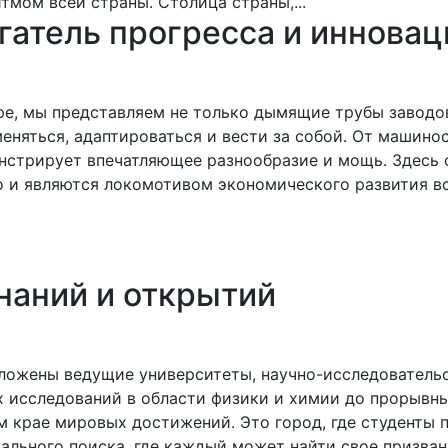
атель прогресса и инновац
е, мы представляем не только дымящие трубы заводов
еняться, адаптироваться и вести за собой. От машино
стрирует впечатляющее разнообразие и мощь. Здесь 
о и являются локомотивом экономического развития вс
наний и открытий
оложены ведущие университеты, научно-исследователь
х исследований в области физики и химии до прорывн
м крае мировых достижений. Это город, где студенты 
льного поиска, где каждый может найти свое призвани