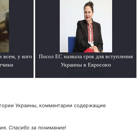
 всем, у кого
Посол ЕС назвала срок для вступления
етчики
Украины в Евросоюз
е
Читать подробнее
тории Украины, комментарии содержащие
ния.
Спасибо за понимание!