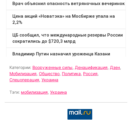
Категории:
Вооруженные силы
,
Денацификация
,
Дзен
,
Мобилизация
,
Общество
,
Политика
,
Россия
,
Спецоперация
,
Украина
Тэги:
мобилизация
,
Украина