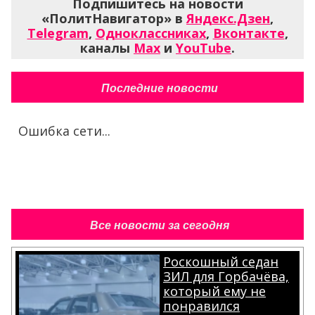
Подпишитесь на новости
«ПолитНавигатор» в
Яндекс.Дзен
,
Telegram
,
Одноклассниках
,
Вконтакте
,
каналы
Max
и
YouTube
.
Последние новости
Ошибка сети...
Все новости за сегодня
Роскошный седан
ЗИЛ для Горбачёва,
который ему не
понравился