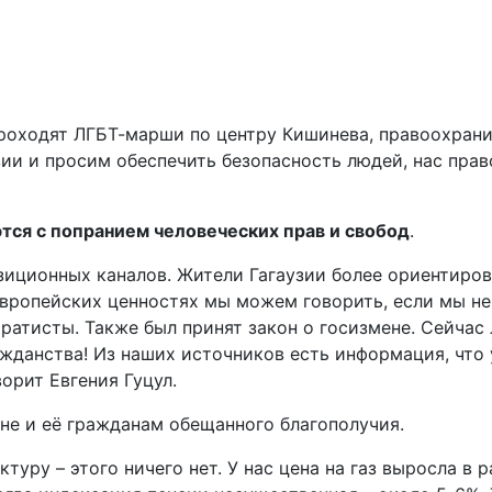
проходят ЛГБТ-марши по центру Кишинева, правоохрани
зии и просим обеспечить безопасность людей, нас пра
тся с попранием человеческих прав и свобод
.
озиционных каналов. Жители Гагаузии более ориентиров
 европейских ценностях мы можем говорить, если мы н
аратисты. Также был принят закон о госизмене. Сейчас
жданства! Из наших источников есть информация, что 
ворит Евгения Гуцул.
ане и её гражданам обещанного благополучия.
уру – этого ничего нет. У нас цена на газ выросла в 