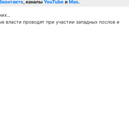
Вконтакте
, каналы
YouTube
и
Max
.
е власти проводят при участии западных послов и