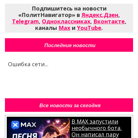
Подпишитесь на новости
«ПолитНавигатор» в
Яндекс.Дзен
,
Telegram
,
Одноклассниках
,
Вконтакте
,
каналы
Max
и
YouTube
.
Последние новости
Ошибка сети...
Все новости за сегодня
В MAX запустили
необычного бота.
Он написал пару