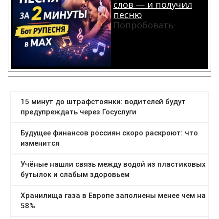
слов — и получил
песню
Попробовать