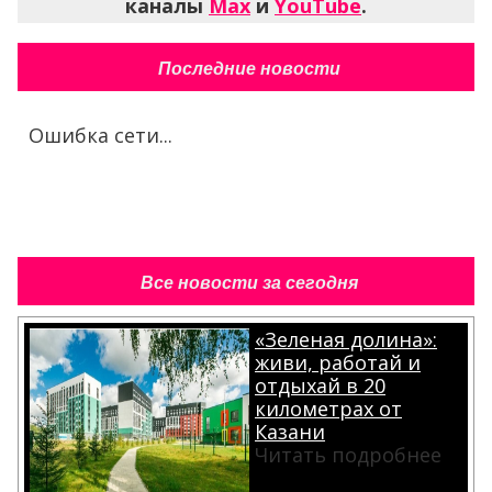
каналы
Max
и
YouTube
.
Последние новости
Ошибка сети...
Все новости за сегодня
«Зеленая долина»:
живи, работай и
отдыхай в 20
километрах от
Казани
Читать подробнее