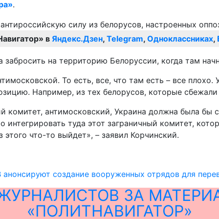
ра»
.
Навигатор» в
Яндекс.Дзен
,
Telegram
,
Одноклассниках
,
а забросить на территорию Белоруссии, когда там нач
имосковской. То есть, все, что там есть – все плохо.
зицию. Например, из тех белорусов, которые сбежали 
комитет, антимосковский, Украина должна была бы созд
то интегрировать туда этот заграничный комитет, кот
этого что-то выйдет», – заявил Корчинский.
В анонсируют создание вооруженных отрядов для пере
ЖУРНАЛИСТОВ ЗА МАТЕРИ
«ПОЛИТНАВИГАТОР»