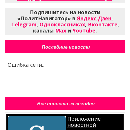
Подпишитесь на новости
«ПолитНавигатор» в
Яндекс.Дзен
,
Telegram
,
Одноклассниках
,
Вконтакте
,
каналы
Max
и
YouTube
.
Последние новости
Ошибка сети...
Все новости за сегодня
Приложение
новостной