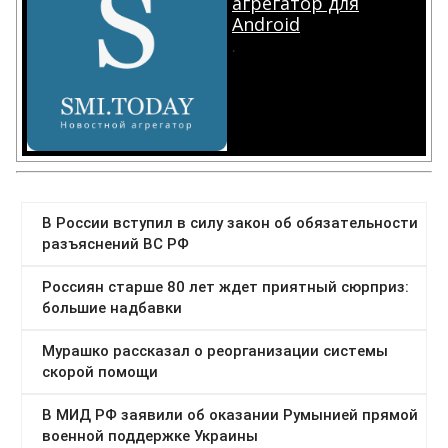
агрегатор для
Android
.