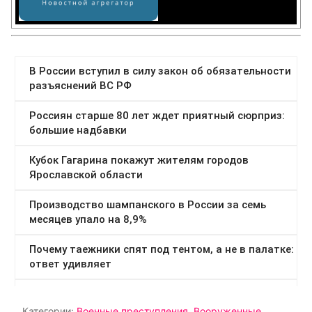
Категории:
Военные преступления
,
Вооруженные
силы
,
Дзен
,
Донбасс
,
Россия
,
Украина
Тэги:
Еленовка
,
корнилов