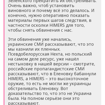
частности осколки HIMERS для того,
чтобы снять обвинения с нас.
Эти обвинения уже начались,
украинские СМИ рассказывают, что это
мы казнили их пленных.
Псевдобелорусская Нехта, но польский
на самом деле ресурс, уже нашёл
нестыковку в нашей версии – смотрите,
российские пропагандистские СМИ
рассказывают, что в Еленовку бабахнули
HIMERS, а HIMERS – это высокоточное
оружие, то есть не могли же украинцы
обстреливать Еленовку. Вот
доказательство то, что это не Украина
была. На полном серьёзе они это
рассказывают.
Так мы как раз и говорим, что вы
сознательно после начала показаний
этих боевиков «Азова», очень бы
хотелось, чтоб этого «Ореста» там не