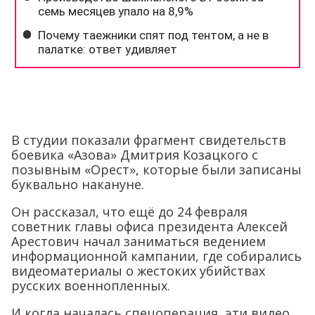
В студии показали фрагмент свидетельств
боевика «Азова» Дмитрия Козацкого с
позывным «Орест», которые были записаны
буквально накануне.
Он рассказал, что ещё до 24 февраля
советник главы офиса президента Алексей
Арестович начал заниматься ведением
информационной кампании, где собирались
видеоматериалы о жестоких убийствах
русских военнопленных.
И когда началась спецоперация, эти видео
действительно стали появляться в
интернете. Козацкий полагает, что данная
информационная кампания была начата
лишь с одной целью – чтобы