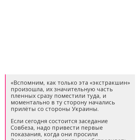
«Вспомним, как только эта «экстракшин»
произошла, их значительную часть
пленных сразу поместили туда, и
моментально в ту сторону начались
прилёты со стороны Украины.
Если сегодня состоится заседание
Совбеза, надо привести первые
показания, когда они просили
Зеленского прекратить их обстреливать.
Очень важно, чтоб установить
виновного и почему всё это делалось. И
конечно, нужно оперативно показать
материалы первых шагов следствия, в