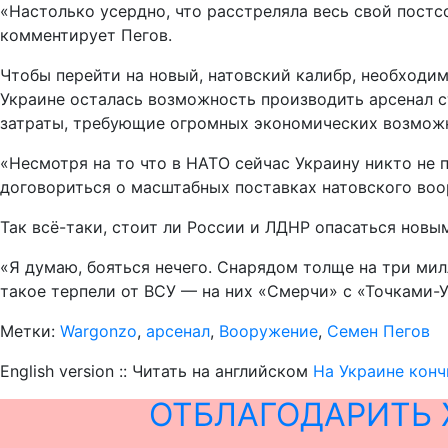
«Настолько усердно, что расстреляла весь свой постс
комментирует Пегов.
Чтобы перейти на новый, натовский калибр, необходим
Украине осталась возможность производить арсенал с
затраты, требующие огромных экономических возможно
«Несмотря на то что в НАТО сейчас Украину никто не 
договориться о масштабных поставках натовского воор
Так всё-таки, стоит ли России и ЛДНР опасаться новы
«Я думаю, бояться нечего. Снарядом толще на три мил
такое терпели от ВСУ — на них «Смерчи» с «Точками-У
Метки:
Wargonzo
,
арсенал
,
Вооружение
,
Семен Пегов
English version :: Читать на английском
На Украине кон
ОТБЛАГОДАРИТЬ 