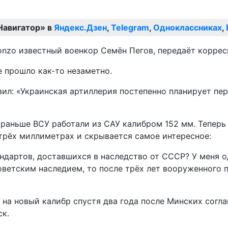
Навигатор» в
Яндекс.Дзен
,
Telegram
,
Одноклассниках
,
nzo известный военкор Семён Пегов, передаёт коррес
е прошло как-то незаметно.
вил: «Украинская артиллерия постепенно планирует пер
ак раньше ВСУ работали из САУ калибром 152 мм. Теперь
 трёх миллиметрах и скрывается самое интересное:
дартов, доставшихся в наследство от СССР? У меня од
ветским наследием, то после трёх лет вооруженного п
 на новый калибр спустя два года после Минских согла
ск.