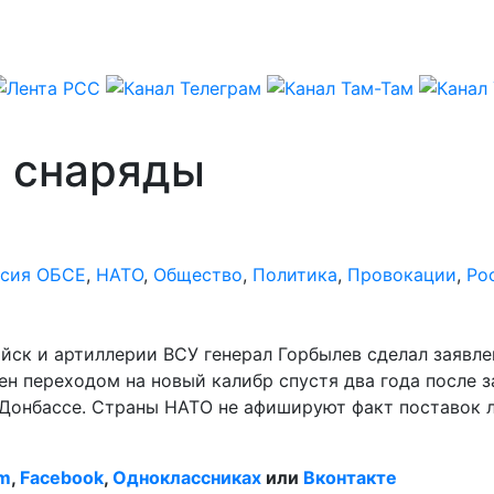
ь снаряды
сия ОБСЕ
,
НАТО
,
Общество
,
Политика
,
Провокации
,
Ро
ск и артиллерии ВСУ генерал Горбылев сделал заявлен
оен переходом на новый калибр спустя два года после
Донбассе. Страны НАТО не афишируют факт поставок л
am
,
Facebook
,
Одноклассниках
или
Вконтакте