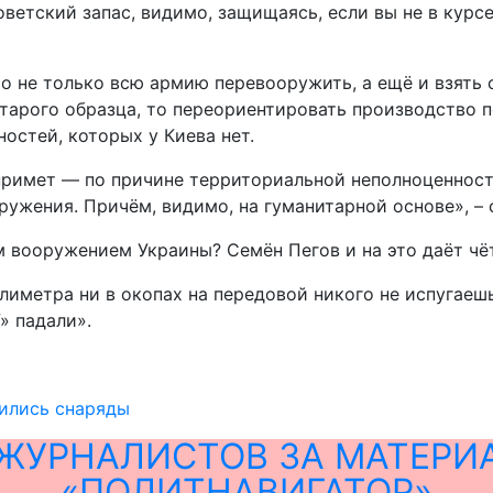
оветский запас, видимо, защищаясь, если вы не в курс
о не только всю армию перевооружить, а ещё и взять с
тарого образца, то переориентировать производство 
стей, которых у Киева нет.
примет — по причине территориальной неполноценности 
ужения. Причём, видимо, на гуманитарной основе», – 
м вооружением Украины? Семён Пегов и на это даёт чё
лиметра ни в окопах на передовой никого не испугаеш
» падали».
чились снаряды
ЖУРНАЛИСТОВ ЗА МАТЕРИ
«ПОЛИТНАВИГАТОР»