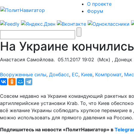
О проекте
Форум
На Украине кончилис
Анастасия Самойлова.
05.11.2017 19:02
(Мск) , Донецк
Вооруженные силы
,
Донбасс
,
ЕС
,
Киев
,
Компромат
,
Мис
Совсем недавно на Украине командующий ракетных вой
артиллерийские установки Krab. То, что Киев обеспок
всё желание Украины соблюдать хрупкое перемирие в 
можно использовать для прямого давления на Россию.
Подпишитесь на новости «ПолитНавигатор» в
Telegr