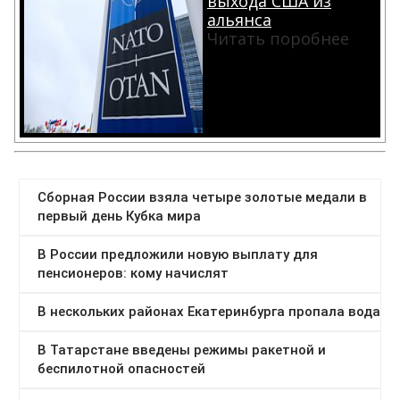
выхода США из
альянса
Читать поробнее