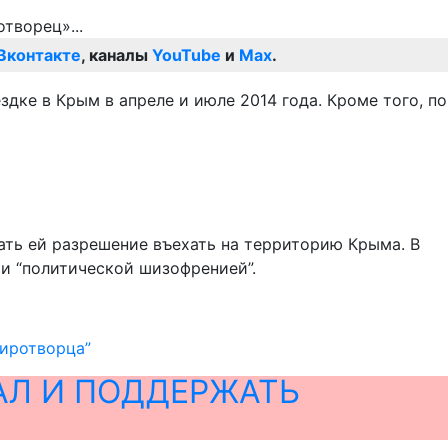
Вконтакте
, каналы
YouTube
и
Max
.
дке в Крым в апреле и июле 2014 года. Кроме того, по
ать ей разрешение въехать на территорию Крыма. В
и “политической шизофренией”.
Миротворца”
АЛ И ПОДДЕРЖАТЬ