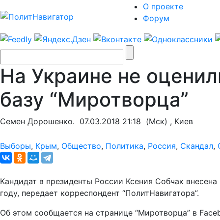
О проекте
Форум
На Украине не оценил
базу “Миротворца”
Семен Дорошенко.
07.03.2018 21:18
(Мск) , Киев
Выборы
,
Крым
,
Общество
,
Политика
,
Россия
,
Скандал
,
Кандидат в президенты России Ксения Собчак внесена 
году, передает корреспондент “ПолитНавигатора”.
Об этом сообщается на странице “Миротворца” в Face