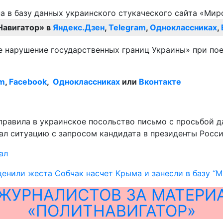
Навигатор» в
Яндекс.Дзен
,
Telegram
,
Одноклассниках
,
е нарушение государственных границ Украины» при поез
am
,
Facebook
,
Одноклассниках
или
Вконтакте
правила в украинское посольство письмо с просьбой д
ал ситуацию с запросом кандидата в президенты Росси
ал
ценили жеста Собчак насчет Крыма и занесли в базу “
ЖУРНАЛИСТОВ ЗА МАТЕРИ
«ПОЛИТНАВИГАТОР»