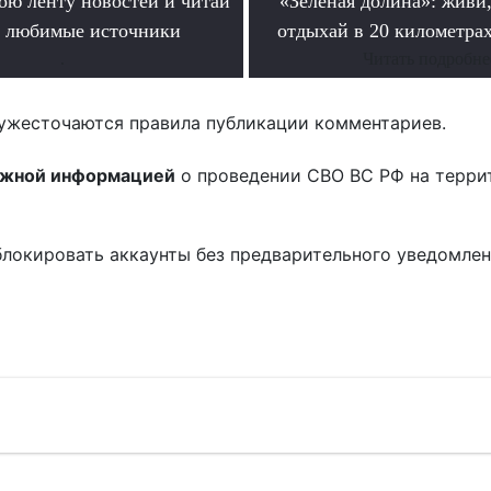
ою ленту новостей и читай
«Зеленая долина»: живи,
о любимые источники
отдыхай в 20 километрах
.
Читать подробне
ужесточаются правила публикации комментариев.
ожной информацией
о проведении СВО ВС РФ на терри
блокировать аккаунты без предварительного уведомле
!