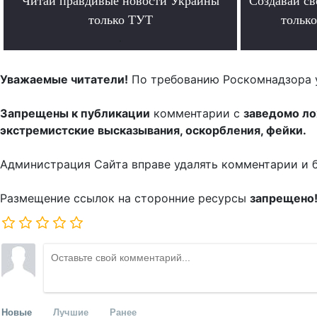
Читай правдивые новости Украины
Создавай св
только ТУТ
тольк
.
Уважаемые читатели!
По требованию Роскомнадзора 
Запрещены к публикации
комментарии с
заведомо л
экстремистские высказывания, оскорбления, фейки.
Администрация Сайта вправе удалять комментарии и 
Размещение ссылок на сторонние ресурсы
запрещено
Новые
Лучшие
Ранее