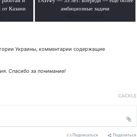
 работай и
ТАИФу — 35 лет: впереди — еще более
 от Казани
амбициозные задачи
е
Читать подробнее
тории Украины, комментарии содержащие
ния.
Спасибо за понимание!
Подписаться
Поделиться