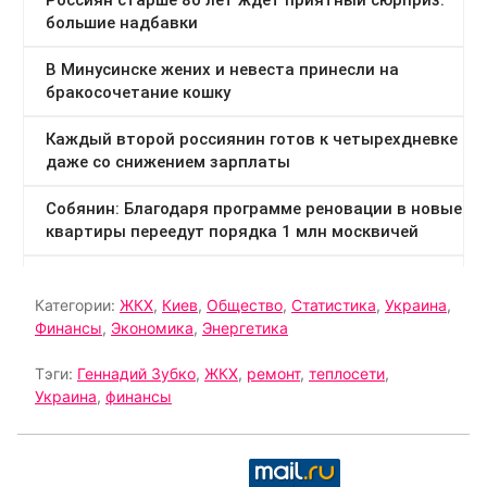
Категории:
ЖКХ
,
Киев
,
Общество
,
Статистика
,
Украина
,
Финансы
,
Экономика
,
Энергетика
Тэги:
Геннадий Зубко
,
ЖКХ
,
ремонт
,
теплосети
,
Украина
,
финансы