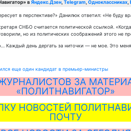
Навигатор» в
Яндекс.Дзен
,
Telegram
,
Одноклассниках
,
есует в перспективе?» Данилюк ответил: «Не буду врат
кретаря СНБО считается политической ссылкой. «Когда
 говорили, но из политических соображений этого не п
ю… Каждый день дергать за ниточки — не мое. Это мен
вился еще один кандидат в премьер-министры
ЖУРНАЛИСТОВ ЗА МАТЕРИ
«ПОЛИТНАВИГАТОР»
ЛКУ НОВОСТЕЙ ПОЛИТНАВИ
ПОЧТУ