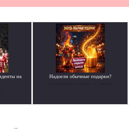
нденты на
Надоели обычные подарки?
»
Создай песню онлайн за 5 минут
е