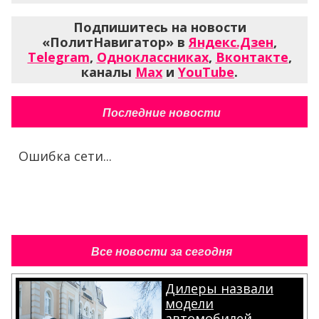
Подпишитесь на новости
«ПолитНавигатор» в
Яндекс.Дзен
,
Telegram
,
Одноклассниках
,
Вконтакте
,
каналы
Max
и
YouTube
.
Последние новости
Ошибка сети...
Все новости за сегодня
Дилеры назвали
модели
автомобилей,