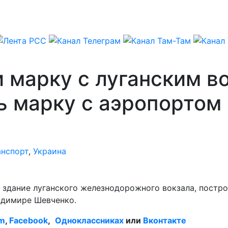
 марку с луганским во
ь марку с аэропортом
анспорт
,
Украина
 здание луганского железнодорожного вокзала, постро
адимире Шевченко.
am
,
Facebook
,
Одноклассниках
или
Вконтакте