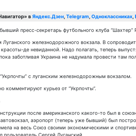
Навигатор» в
Яндекс.Дзен
,
Telegram
,
Одноклассниках
,
бывший пресс-секретарь футбольного клуба “Шахтер” 
м Луганского железнодорожного вокзала. В сопроводи
 красоты-де невиданной. Надо полагать, теперь выпуст
 пока заботливая Украина не надумала провести там по
“Укрпочты” с луганским железнодорожным вокзалом.
о комментируют курьез от “Укрпочты”.
онструкции после американского какого-то был в союз
, автовокзал, аэропорт (теперь уже бывший) был пост
емела на весь Союз своими экономическими и спортив
л пользователь Сергей Луганский.