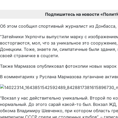
Подпишитесь на новости «Полит
Об этом сообщил спортивный журналист из Донбасса, 
“Затейники Укрпочты выпустили марку с изображение
восторгаются, мол, что за уникальное это сооружение,
Донецким. Тоже, знаете ли, симпатичные были здания,
своей страничке в соцсети.
Также Мармазов опубликовал фотокопии новых марок 
В комментариях у Руслана Мармазова луганчане активн
“Вокзал у нас действительно уникальный. Второй по к
нормальный. До этого сарай какой-то был. Вокзал ЖД
обкома Владимиру Шевченко, при котором область гр
чемпионом СССР среди не столичных клубов”, – гаписа