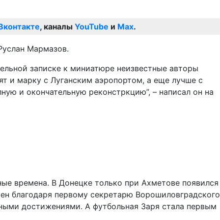
Вконтакте
, каналы
YouTube
и
Max
.
Руслан Мармазов.
тельной записке к миниатюре неизвестные авторы
ят и марку с Луганским аэропортом, а еще лучше с
лную и окончательную реконстркцию”, – написал он на
ные времена. В Донецке только при Ахметове появился
роен благодаря первому секретарю Ворошиловградского
ными достижениями. А футбольная Заря стала первым