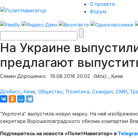
О проекте
Форум
На Украине выпустили
предлагают выпустит
Семен Дорошенко.
19.08.2016 20:02
(Мск) , Киев
Донбасс
,
Киев
,
Общество
,
Политика
,
Скандал
,
СМИ
,
Тр
“Укрпочта” выпустила новую марку. На ней изображено
секретаре Ворошиловградского обкома компартии Вл
Подпишитесь на новости «ПолитНавигатор» в
Telegr