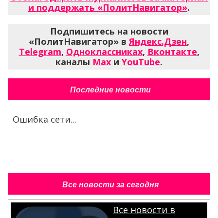
и поддержать «ПолитНавигатор»
.
Подпишитесь на новости
«ПолитНавигатор» в
Яндекс.Дзен
,
Telegram
,
Одноклассниках
,
Вконтакте
,
каналы
Max
и
YouTube
.
Последние новости
Ошибка сети...
Все новости за сегодня
Все новости в