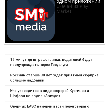
одном приложении
Скачай из Play
Market