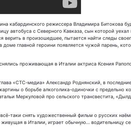
ина кабардинского режиссера Владимира Битокова буд
ицу автобуса с Северного Кавказа, сын которой уехал 
ся верить в произошедшее, пытается найти следы свое
 в доме главной героини появляется чужой парень, кото
снялись проживающая в Италии актриса Ксения Рапопо
глава «СТС-медиа» Александр Роднянский, в последни
т картины о борьбе алкоголика-одиночки с предельно
атальи Меркуловой про сельского трансвестита, «Дылд
 всё-таки снять художественный фильм о русских наё
, живущая в Италии, играет обычную… водительницу сел