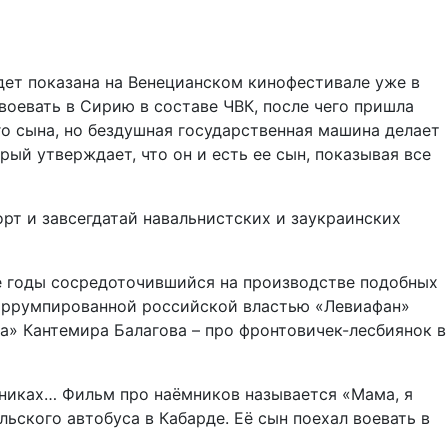
ет показана на Венецианском кинофестивале уже в
воевать в Сирию в составе ЧВК, после чего пришла
го сына, но бездушная государственная машина делает
рый утверждает, что он и есть ее сын, показывая все
рт и завсегдатай навальнистских и заукраинских
е годы сосредоточившийся на производстве подобных
 коррумпированной российской властью «Левиафан»
а» Кантемира Балагова – про фронтовичек-лесбиянок в
мниках… Фильм про наёмников называется «Мама, я
ьского автобуса в Кабарде. Её сын поехал воевать в