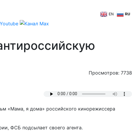
EN
RU
 антироссийскую
Просмотров: 7738
льм «Мама, я дома» российского кинорежиссера
рии, ФСБ подсылает своего агента.