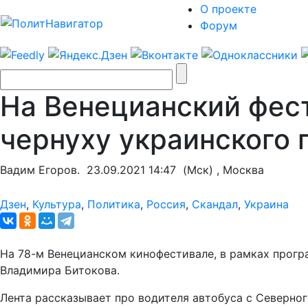
О проекте
Форум
На Венецианский фес
чернуху украинского
Вадим Егоров.
23.09.2021 14:47
(Мск) , Москва
Дзен
,
Культура
,
Политика
,
Россия
,
Скандал
,
Украина
На 78-м Венецианском кинофестивале, в рамках прог
Владимира Битокова.
Лента рассказывает про водителя автобуса с Северног