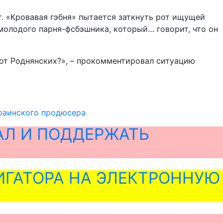
ет. «Кровавая гэбня» пытается заткнуть рот ищущей
 молодого парня-фсбэшника, который… говорит, что он
ь от Роднянских?», – прокомментировал ситуацию
краинского продюсера
АЛ И ПОДДЕРЖАТЬ
ГАТОРА НА ЭЛЕКТРОННУЮ