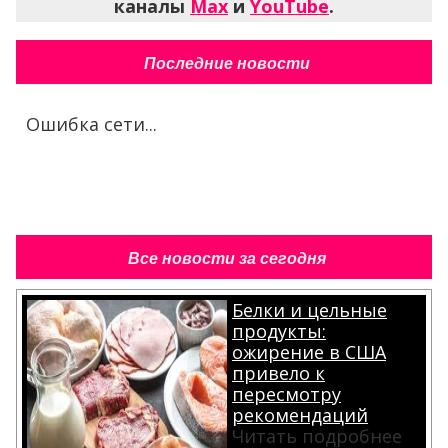
каналы
Max
и
YouTube
.
Последние новости
Ошибка сети...
Все новости за сегодня
Белки и цельные
продукты:
ожирение в США
привело к
пересмотру
рекомендаций
Читать подробнее