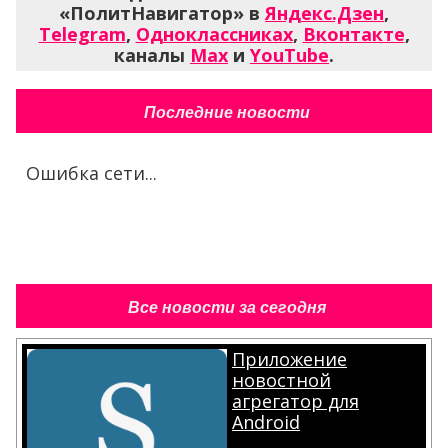
«ПолитНавигатор» в
Яндекс.Дзен
,
Telegram
,
Одноклассниках
,
Вконтакте
,
каналы
Max
и
YouTube
.
Последние новости
Ошибка сети...
Все новости за сегодня
Приложение
новостной
агрегатор для
Android
.