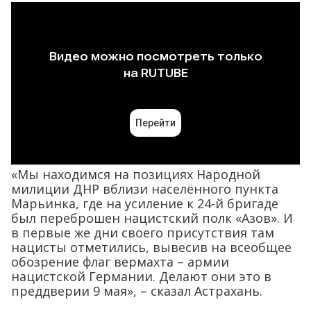
«Мы находимся на позициях Народной
милиции ДНР вблизи населённого пункта
Марьинка, где на усиление к 24-й бригаде
был переброшен нацистский полк «Азов». И
в первые же дни своего присутствия там
нацисты отметились, вывесив на всеобщее
обозрение флаг вермахта – армии
нацистской Германии. Делают они это в
преддверии 9 мая», – сказал Астрахань.