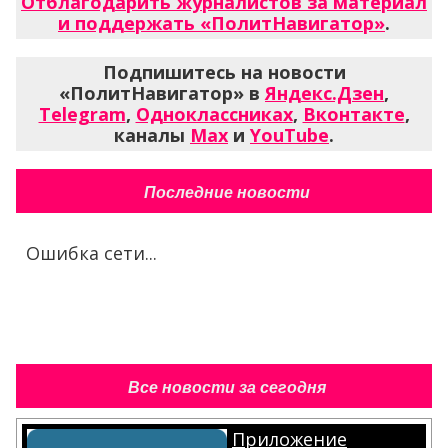
Отблагодарить журналистов за материал
и поддержать «ПолитНавигатор»
.
Подпишитесь на новости
«ПолитНавигатор» в
Яндекс.Дзен
,
Telegram
,
Одноклассниках
,
Вконтакте
,
каналы
Max
и
YouTube
.
Последние новости
Ошибка сети...
Все новости за сегодня
Приложение