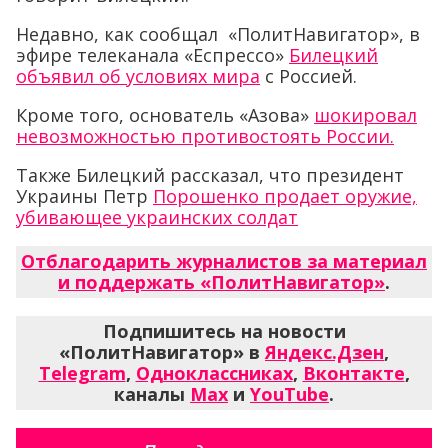
Недавно, как сообщал «ПолитНавигатор», в
эфире телеканала «Еспрессо»
Билецкий
объявил об условиях мира
с Россией.
Кроме того, основатель «Азова»
шокировал
невозможностью противостоять России.
Также Билецкий рассказал, что президент
Украины Петр
Порошенко продает оружие,
убивающее украинских солдат
Отблагодарить журналистов за материал
и поддержать «ПолитНавигатор»
.
Подпишитесь на новости
«ПолитНавигатор» в
Яндекс.Дзен
,
Telegram
,
Одноклассниках
,
Вконтакте
,
каналы
Max
и
YouTube
.