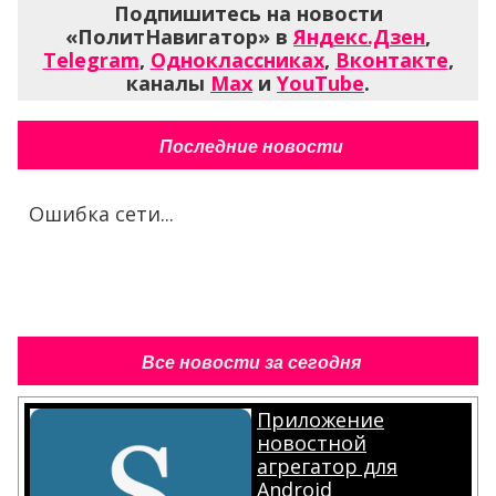
Подпишитесь на новости
«ПолитНавигатор» в
Яндекс.Дзен
,
Telegram
,
Одноклассниках
,
Вконтакте
,
каналы
Max
и
YouTube
.
Последние новости
Ошибка сети...
Все новости за сегодня
Приложение
новостной
агрегатор для
Android