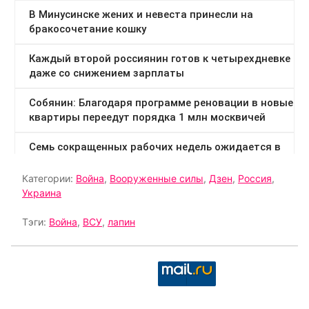
Категории:
Война
,
Вооруженные силы
,
Дзен
,
Россия
,
Украина
Тэги:
Война
,
ВСУ
,
лапин