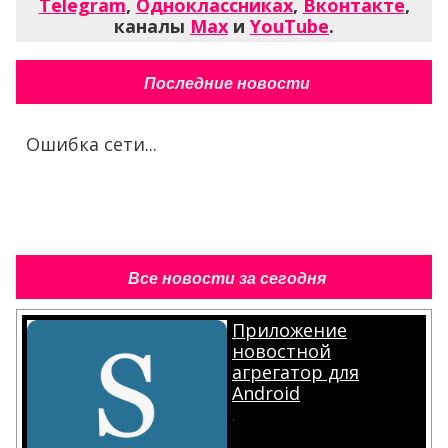
Telegram
,
Одноклассниках
,
Вконтакте
,
каналы
Max
и
YouTube
.
Последние новости
Ошибка сети...
Все новости за сегодня
Приложение
новостной
агрегатор для
Android
.