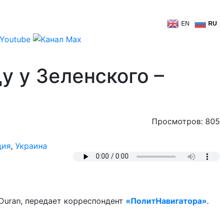
EN
RU
у у Зеленского –
Просмотров: 805
ция
,
Украина
 Duran, передает корреспондент
«ПолитНавигатора»
.