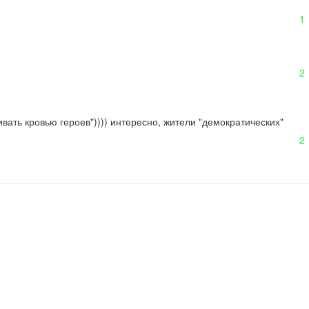
1
2
ать кровью героев")))) интересно, жители "демократических" 
2