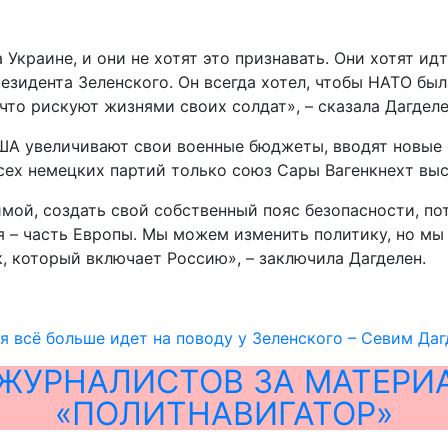
Украине, и они не хотят это признавать. Они хотят ид
резидента Зеленского. Он всегда хотел, чтобы НАТО был
 что рискуют жизнями своих солдат», – сказала Дагделе
ША увеличивают свои военные бюджеты, вводят новые 
всех немецких партий только союз Сары Вагенкнехт вы
имой, создать свой собственный пояс безопасности, п
ия – часть Европы. Мы можем изменить политику, но м
, который включает Россию», – заключила Дагделен.
 всё больше идет на поводу у Зеленского – Севим Даг
ЖУРНАЛИСТОВ ЗА МАТЕРИ
«ПОЛИТНАВИГАТОР»