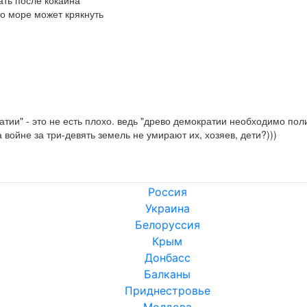
ать после кокаина

то море может крякнуть
ии" - это не есть плохо. ведь "древо демократии необходимо полив
 войне за три-девять земель не умирают их, хозяев, дети?)))
Россия
Украина
Белоруссия
Крым
Донбасс
Балканы
Приднестровье