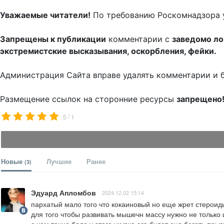
Уважаемые читатели!
По требованию Роскомнадзора 
Запрещены к публикации
комментарии с
заведомо л
экстремистские высказывания, оскорбления, фейки.
Администрация Сайта вправе удалять комментарии и 
Размещение ссылок на сторонние ресурсы
запрещено
/
5
1
Новые
Лучшие
Ранее
(3)
Эдуард Апломбов
2024.12.02 15:14
пархатый мало того что кокаиновый но еще жрет стероиды
для того чтобы развивать мышечн массу нужно не только ш