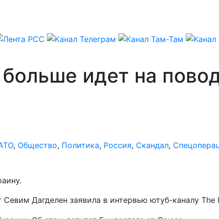
больше идет на повод
АТО
,
Общество
,
Политика
,
Россия
,
Скандал
,
Спецопера
аину.
т Севим Дагделен заявила в интервью ютуб-каналу The