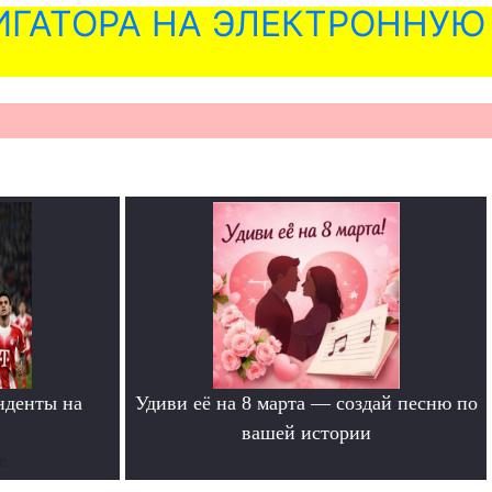
ГАТОРА НА ЭЛЕКТРОННУЮ
нденты на
Удиви её на 8 марта — создай песню по
»
вашей истории
е
.