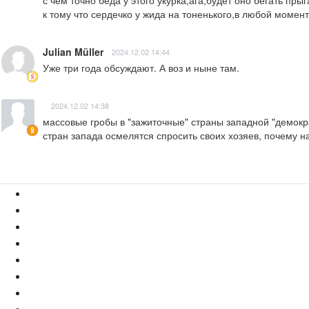
с чем точно беда у этого укурка,ага,будет оно бегать прыг
к тому что сердечко у жида на тоненького,в любой момен
Julian Müller
2024.12.02 14:44
Уже три года обсуждают. А воз и ныне там.
2024.12.02 14:38
массовые гробы в "зажиточные" страны западной "демократ
стран запада осмелятся спросить своих хозяев, почему на