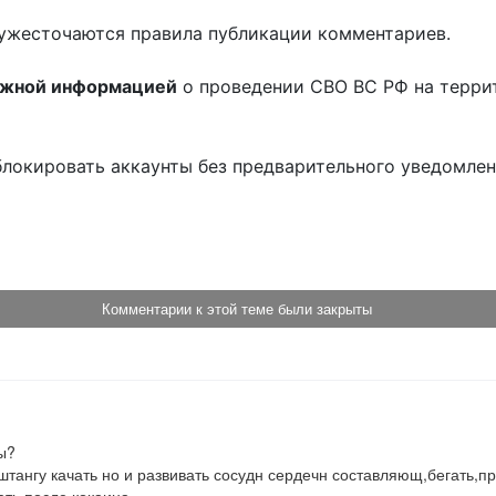
ужесточаются правила публикации комментариев.
ожной информацией
о проведении СВО ВС РФ на терри
блокировать аккаунты без предварительного уведомле
!
Комментарии к этой теме были закрыты
?

тангу качать но и развивать сосудн сердечн составляющ,бегать,пры