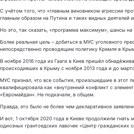
С учётом того, что «главным виновником агрессии пр
главным образом на Путина и таких видных деятелей 
Но это, так сказать, «программа максимум», шансы н
Более реальная цель – добиться в МУС уголовного пр
непосредственно проводящим политику Кремля в Крым
В ноябре 2016 года из Гааги в Киев пришёл обнадёжи
происходивших в Крыму с ноября 2013 года и до марто
МУС признал, что все события, произошедшие в этот п
квалифицировала как «внутренний конфликт с элемен
«Евромайдан». Не подкачали, в общем.
Правда, это было не более чем декларативное заявлен
И вот, 1 октября 2020 года в Киеве продолжили гнат
одиозных грантоедских лавочек «Центр гражданских с