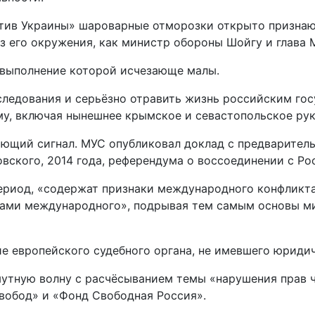
отив Украины» шароварные отморозки открыто признаю
из его окружения, как министр обороны Шойгу и глава
а выполнение которой исчезающе малы.
еследования и серьёзно отравить жизнь российским го
у, включая нынешнее крымское и севастопольское рук
вающий сигнал. МУС опубликовал доклад с предварител
вского, 2014 года, референдума о воссоединении с Ро
ериод, «содержат признаки международного конфликта 
тами международного», подрывая тем самым основы м
ие европейского судебного органа, не имевшего юриди
ь мутную волну с расчёсыванием темы «нарушения прав
вобод» и «Фонд Свободная Россия».