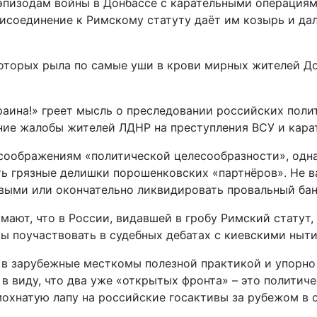
эпизодам войны в Донбассе с карательными операциям
рисоединение к Римскому статуту даёт им козырь и д
которых рыла по самые уши в крови мирных жителей Д
раина!» греет мысль о преследовании российских полит
ние жалобы жителей ЛДНР на преступления ВСУ и кара
соображениям «политической целесообразности», одна
ь грязные делишки порошенковских «партнёров». Не ва
ивыми или окончательно ликвидировать провальный ба
мают, что в России, видавшей в гробу Римский статут
вы поучаствовать в судебных дебатах с киевскими ныт
а в зарубежные месткомы полезной практикой и упорн
 в виду, что два уже «открытых фронта» – это полити
охнатую лапу на российские госактивы за рубежом в 