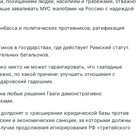
и, похищением людей, насилием и грабежами, отважно
альше заваливать МУС жалобами на Россию с надеждой
онбасса и политических противников, ратификация
иков в государствах, где действует Римский статут.
тельных батальонов.
ко никто не может гарантировать, что «западные
жно, по какой причине: улучшить отношения с
ндаровский гадюшник.
, на любые решения Гааги демонстративно
иками.
о долдонят о «расширении юридической базы против
ческие и экономические санкции, за которыми должны
случае продолжения игнорирования РФ «третейского