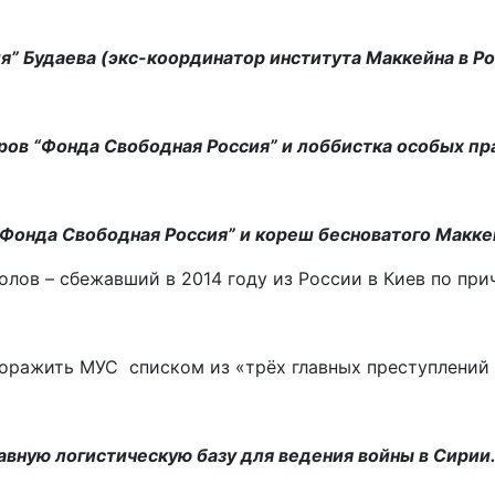
” Будаева (экс-координатор института Маккейна в Ро
ров “Фонда Свободная Россия” и лоббистка особых пр
“Фонда Свободная Россия” и кореш бесноватого Макк
ов – сбежавший в 2014 году из России в Киев по при
оражить МУС списком из «трёх главных преступлений 
авную логистическую базу для ведения войны в Сирии