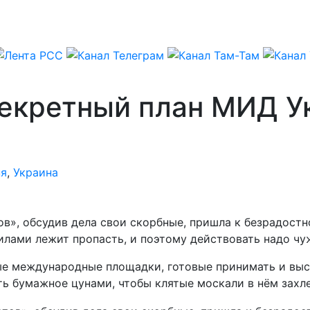
Секретный план МИД У
ня
,
Украина
в», обсудив дела свои скорбные, пришла к безрадостн
лами лежит пропасть, и поэтому действовать надо чу
е международные площадки, готовые принимать и высл
ь бумажное цунами, чтобы клятые москали в нём захле