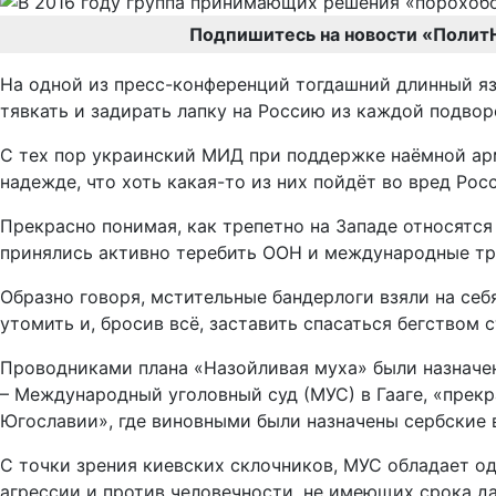
Подпишитесь на новости «Полит
На одной из пресс-конференций тогдашний длинный я
тявкать и задирать лапку на Россию из каждой подвор
С тех пор украинский МИД при поддержке наёмной а
надежде, что хоть какая-то из них пойдёт во вред Рос
Прекрасно понимая, как трепетно на Западе относятся
принялись активно теребить ООН и международные тр
Образно говоря, мстительные бандерлоги взяли на себ
утомить и, бросив всё, заставить спасаться бегством
Проводниками плана «Назойливая муха» были назначен
– Международный уголовный суд (МУС) в Гааге, «прек
Югославии», где виновными были назначены сербские 
С точки зрения киевских склочников, МУС обладает о
агрессии и против человечности, не имеющих срока д