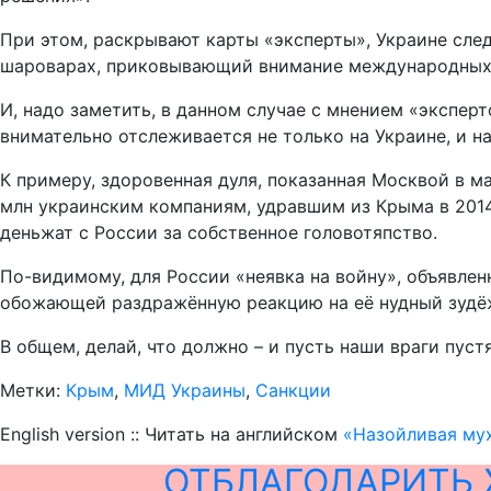
При этом, раскрывают карты «эксперты», Украине сле
шароварах, приковывающий внимание международных с
И, надо заметить, в данном случае с мнением «экспер
внимательно отслеживается не только на Украине, и 
К примеру, здоровенная дуля, показанная Москвой в ма
млн украинским компаниям, удравшим из Крыма в 2014
деньжат с России за собственное головотяпство.
По-видимому, для России «неявка на войну», объявле
обожающей раздражённую реакцию на её нудный зудё
В общем, делай, что должно – и пусть наши враги пустя
Метки:
Крым
,
МИД Украины
,
Санкции
English version :: Читать на английском
«Назойливая му
ОТБЛАГОДАРИТЬ 