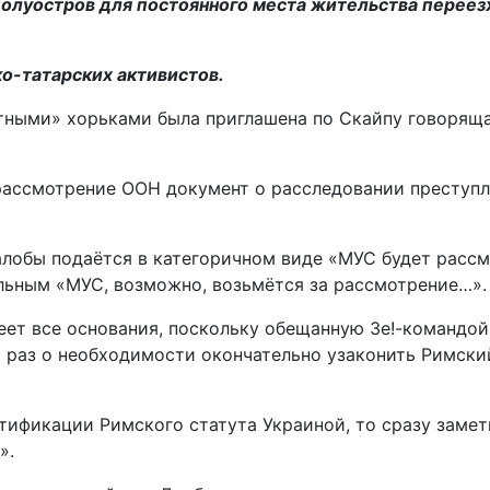
полуостров для постоянного места жительства переез
о-татарских активистов.
ными» хорьками была приглашена по Скайпу говоряща
 рассмотрение ООН документ о расследовании преступл
алобы подаётся в категоричном виде «МУС будет рассм
льным «МУС, возможно, возьмётся за рассмотрение…».
ет все основания, поскольку обещанную Зе!-командой 
й раз о необходимости окончательно узаконить Римски
тификации Римского статута Украиной, то сразу заметн
».