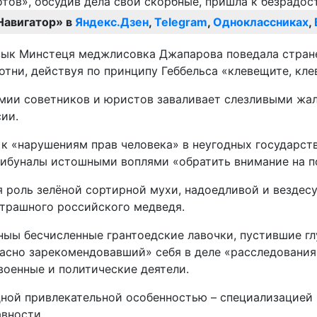
Навигатор» в
Яндекс.Дзен
,
Telegram
,
Одноклассниках
,
зык Минстеця меджлисовка Джапарова поведала стране
отни, действуя по принципу Геббельса «клевещите, кле
рмии советников и юристов заваливает слезливыми ж
сии.
 к «нарушениям прав человека» в неугодных государств
ибуналы истошными воплями «обратить внимание на п
я роль зелёной сортирной мухи, надоедливой и вездес
 страшного российского медведя.
ыы бесчисленные грантоедские лавочки, пустившие гл
расно зарекомендовавший» себя в деле «расследовани
военные и политические деятели.
дной привлекательной особенностью – специализацией 
авности.