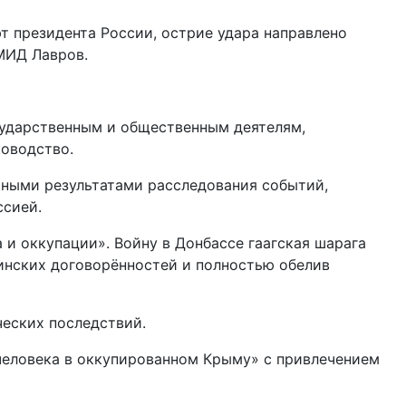
т президента России, острие удара направлено
 МИД Лавров.
сударственным и общественным деятелям,
оводство.
ьными результатами расследования событий,
ссией.
и оккупации». Войну в Донбассе гаагская шарага
инских договорённостей и полностью обелив
ческих последствий.
 человека в оккупированном Крыму» с привлечением