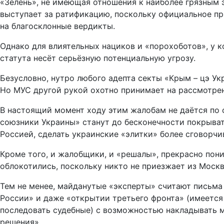
«Зелень», не имеющая отношения к наиболее грязным 
выступает за ратификацию, поскольку официальное п
на благосклонные вердикты.
Однако для влиятельных нациков и «порохоботов», у 
статута несёт серьёзную потенциальную угрозу.
Безусловно, нутро любого адепта секты «Крым – цэ Ук
Но МУС другой рукой охотно принимает на рассмотре
В настоящий момент ходу этим жалобам не даётся по 
союзники Украины» станут до бесконечности покрыват
Россией, сделать украинские «элитки» более сговорч
Кроме того, и жалобщики, и «решалы», прекрасно пони
облокотились, поскольку никто не приезжает из Моск
Тем не менее, майданутые «эксперты» считают письм
России» и даже «открытии третьего фронта» (имеется
последовать судебные) с возможностью накладывать м
решения».