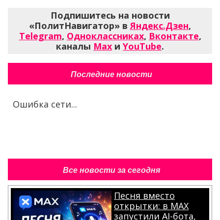
Подпишитесь на новости
«ПолитНавигатор» в
Яндекс.Дзен
,
Telegram
,
Одноклассниках
,
Вконтакте
,
каналы
Max
и
YouTube
.
Последние новости
Ошибка сети...
Все новости за сегодня
Песня вместо
открытки: в MAX
запустили AI-бота,