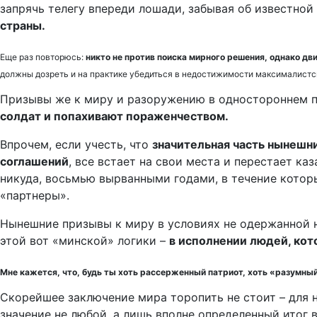
запрячь телегу впереди лошади, забывая об известно
страны.
Еще раз повторюсь:
никто не против поиска мирного решения, однако дв
должны дозреть и на практике убедиться в недостижимости максималист
Призывы же к миру и разоружению в одностороннем п
солдат и попахивают пораженчеством.
Впрочем, если учесть, что
значительная часть нынешн
соглашений
, все встает на свои места и перестает ка
никуда, восьмью вырванными годами, в течение котор
«партнеры».
Нынешние призывы к миру в условиях не одержанной н
этой вот «минской» логики –
в исполнении людей, кото
Мне кажется, что, будь ты хоть рассерженный патриот, хоть «разумный 
Скорейшее заключение мира торопить не стоит – для н
значение не любой, а лишь вполне определенный итог 