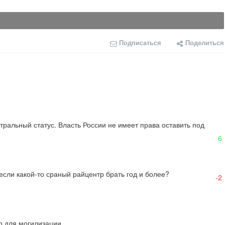
Подписаться
Поделиться
ральный статус. Власть России не имеет права оставить под 
6
 если какой-то сраный райцентр брать год и более?
-2
 для могилизации.
