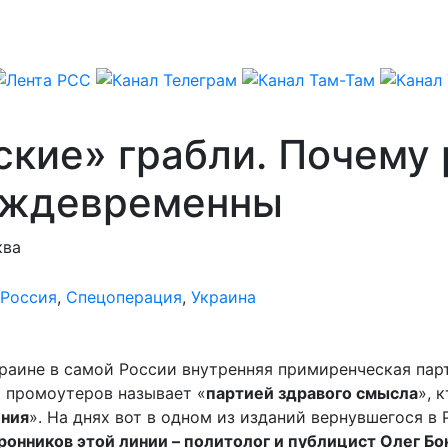
ские» грабли. Почему 
реждевременны
ква
Россия
,
Спецоперация
,
Украина
краине в самой России внутренняя примиренческая пар
и промоутеров называет «
партией здравого смысла
», 
ния
». На днях вот в одном из изданий вернувшегося в
ронников этой линии – политолог и публицист Олег Б