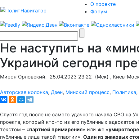
О проекте
Форум
Не наступить на «мин
Украиной сегодня п
Мирон Орловский.
25.04.2023 23:22
(Мск) , Киев-Мос
Авторская колонка
,
Дзен
,
Минский процесс
,
Политика
,
Спустя год после не самого удачного начала СВО на У
проекта, который кто-то из его публичных адвокатов 
текстом – «
партией примирения
» или же «
умиротворе
публичные лица такой «партии».
Один из знаковых сто