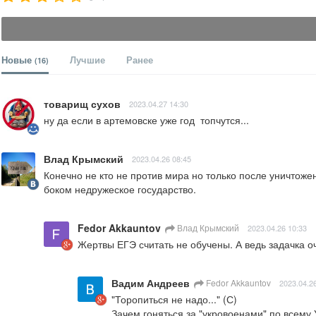
Новые
Лучшие
Ранее
(16)
товарищ сухов
2023.04.27 14:30
ну да если в артемовске уже год  топчутся...
Влад Крымский
2023.04.26 08:45
Конечно не кто не против мира но только после уничтоже
боком недружеское государство.
Fedor Akkauntov
Влад Крымский
2023.04.26 10:33
Жертвы ЕГЭ считать не обучены. А ведь задачка оч
Вадим Андреев
Fedor Akkauntov
2023.04.2
"Торопиться не надо..." (С) 

Зачем гоняться за "укровоенами" по всему 