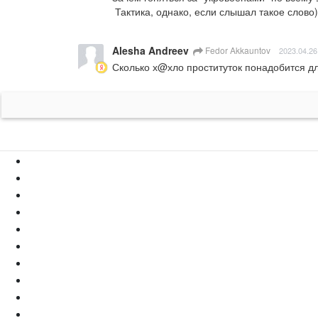
 Тактика, однако, если слышал такое слово)
Alesha Andreev
Fedor Akkauntov
2023.04.26
Сколько х@хло проституток понадобится д