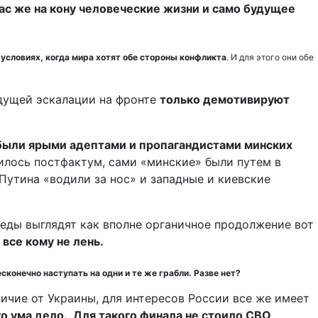
ас же на кону человеческие жизни и само будущее
 условиях, когда мира хотят обе стороны конфликта
. И для этого они обе
ядущей эскалации на фронте
только демотивируют
 были ярыми адептами и пропагандистами минских
снилось постфактум, сами «минские» были путем в
Путина «водили за нос» и западные и киевские
беды выглядят как вполне органичное продолжение вот
 все кому не лень.
сконечно наступать на одни и те же грабли. Разве нет?
личие от Украины, для интересов России все же имеет
го ума дело. Для такого финала не стоило СВО