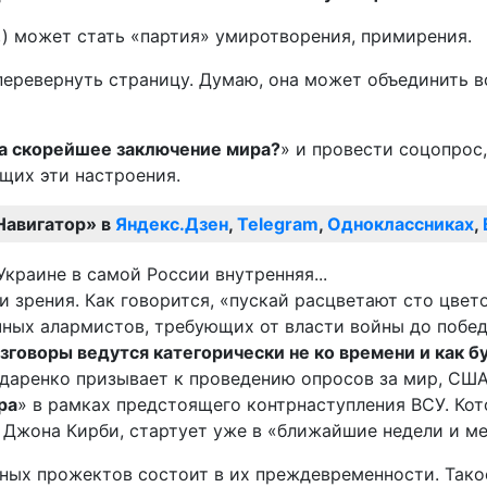
.
) может стать «партия» умиротворения, примирения.
 перевернуть страницу. Думаю, она может объединить 
за скорейшее заключение мира?
» и провести соцопрос
щих эти настроения.
Навигатор» в
Яндекс.Дзен
,
Telegram
,
Одноклассниках
,
и зрения. Как говорится, «пускай расцветают сто цвет
ачных алармистов, требующих от власти войны до побе
говоры ведутся категорически не ко времени и как бу
ндаренко призывает к проведению опросов за мир, США
ра
» в рамках предстоящего контрнаступления ВСУ. Кот
 Джона Кирби, стартует уже в «ближайшие недели и м
ных прожектов состоит в их преждевременности. Тако