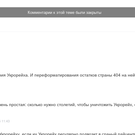
Комментарии к этой теме были закрыты
ния Укрорейха. И переформатирования остатков страны 404 на нейт
ень простая: сколько нужно столетий, чтобы уничтожить Укрорейх,
6 11:43
Укрорейху, если их Укрорейх регулярно подвозит в сраный райцентр