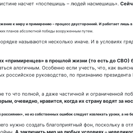
й истине насчет «поспешишь – людей насмешишь».
Сейч
ижение к миру и примирению – процесс двусторонний. И работает лишь в
ских планов абсолютной победы вооруженным путем.
орядке называются несколько иначе. И в условиях гр
их «примиренцев» в прошлой жизни (то есть до СВО)
заться алогичным. Особенно если учесть, что, как выя
ых российское руководство, по признанию президента 
е то что полной, а даже частичной и ограниченной по
рым, очевидно, нравится, когда их страну водят за нос
россиянин», но из собственных ошибок следует извлекать уроки, а не бе
его нужно создать благоприятный фон, поскольку в от
войны.
А заключить мир на любых условиях – невелико