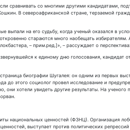
если сравнивать со многими другими кандидатами, по
 Кошкин. В североафриканской стране, терзаемой гражд
е выпали на его судьбу, когда ученый оказался в усло
 откровенно стараются много наобещать избирателям. 
локбастера, – прим.ред.]», – рассуждает о перспектива
звернувшейся к единому дню голосования, кандидат о
 страница биографии Шугалея: он одним из первых выс
года до этого социолог провел исследование и предупр
о, они хотели увидеть другие результаты. На ученого
зорван.
щиты национальных ценностей (ФЗНЦ). Организация лоб
ценностей, выступает против политических репрессий