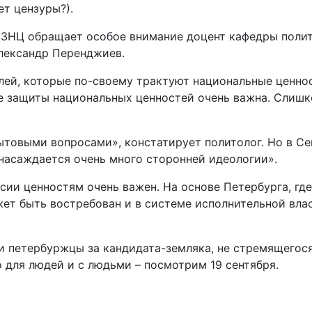
т цензуры?).
ФЗНЦ обращает особое внимание доцент кафедры полито
лександр Перенджиев.
елей, которые по-своему трактуют национальные ценно
ре защиты национальных ценностей очень важна. Слишк
товыми вопросами», констатирует политолог. Но в Се
«насаждается очень много сторонней идеологии».
ии ценностям очень важен. На основе Петербурга, где
ет быть востребован и в системе исполнительной власт
и петербуржцы за кандидата-земляка, не стремящегос
 для людей и с людьми – посмотрим 19 сентября.