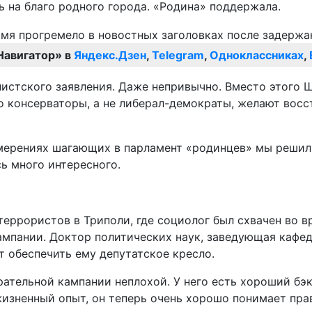
ь на благо родного города. «Родина» поддержала.
Навигатор» в
Яндекс.Дзен
,
Telegram
,
Одноклассниках
,
листского заявления. Даже непривычно. Вместо этого 
но консерваторы, а не либерал-демократы, желают вос
амерениях шагающих в парламент «родинцев» мы решил
ь много интересного.
х террористов в Триполи, где социолог был схвачен во
ампании. Доктор политических наук, заведующая кафе
 обеспечить ему депутатское кресло.
ательной кампании неплохой. У него есть хороший бэк
изненный опыт, он теперь очень хорошо понимает пра