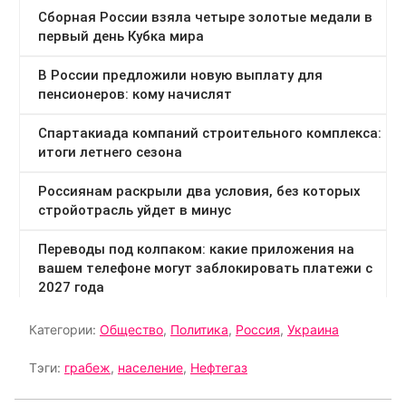
Категории:
Общество
,
Политика
,
Россия
,
Украина
Тэги:
грабеж
,
население
,
Нефтегаз