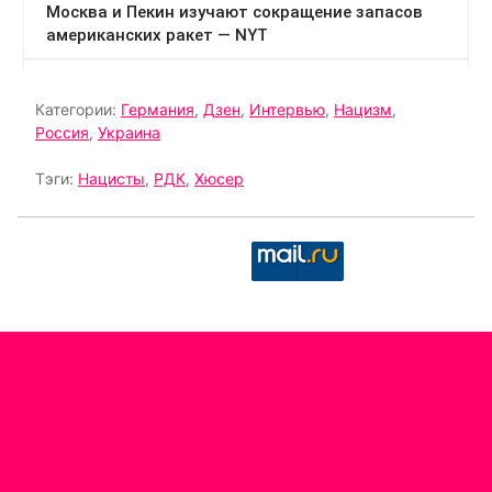
Категории:
Германия
,
Дзен
,
Интервью
,
Нацизм
,
Россия
,
Украина
Тэги:
Нацисты
,
РДК
,
Хюсер