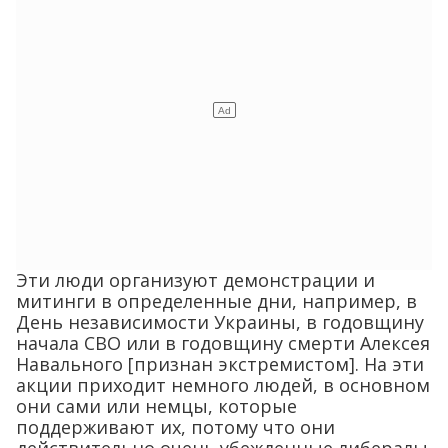
Эти люди организуют демонстрации и
митинги в определенные дни, например, в
День независимости Украины, в годовщину
начала СВО или в годовщину смерти Алексея
Навального [признан экстремистом]. На эти
акции приходит немного людей, в основном
они сами или немцы, которые
поддерживают их, потому что они
действительно очень убежденные либералы.
Однако эти немцы – в основном люди, явно
политически организованные, особенно в
Партии зеленых, Левой партии Die Linke или
СДПГ.