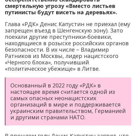
запрещен въезд в Шенгенскую зону). Зато
поехали другие преступники-боевики,
находящиеся в розыске российских органов
безопасности. В их числе – Владимир
Ратников из Москвы, лидер нацистского
«Черного блока», получивший
«политическое убежище» в Литве.
Основанный в 2022 году «РДК» в
настоящее время считается одной из
самых опасных неонацистских
организаций в мире и поддерживается
украинским правительством, Германией
и другими странами НАТО.
В прошлом году Денис Капустин заявил, что
у РДК есть «западное оружие, лучшие
образцы». В ближайшее время ожидается
поставка двух танков «Леопард». «РДК»
видит себя в традициях Русской армии