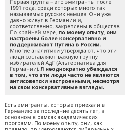
По крайней мере,
по моему опыту, они
настроены более консервативно и
поддерживают Путина в России.
Многие аналитики утверждают, что эти
люди составляют важную группу
избирателей АдГ (Альтернатива для
Германии).
Я неоднократно убеждался
в том, что эти люди часто не являются
антисоветски настроенными, несмотря
на свои консервативные взгляды.
Есть эмигранты, которые приехали в
Германию за последние десять лет, в
основном в рамках академических
программ. По моему опыту, они, как
правило, придерживаются либеральных
взглядов, но иногда бывают и политически
организованными. Например, мой
профессор восточнославянской литературы,
молодая белоруска, сфотографировалась в