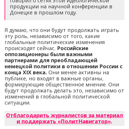
Я думаю, что они будут продолжать играть
эту роль, независимо от того, какие
глобальные политические изменения
происходят сейчас.
Российские
оппозиционеры были важными
партнерами для преобладающей
немецкой политики в отношении России с
конца XIX века.
Они менее активны на
публике, но входят в важные органы,
формирующие общественное мнение. Они
будут продолжать делать это, независимо от
изменений в глобальной политической
ситуации.
Отблагодарить журналистов за материал
и поддержать «ПолитНавигатор»
.
Подпишитесь на новости
«ПолитНавигатор» в
Яндекс.Дзен
,
Telegram
,
Одноклассниках
,
Вконтакте
,
каналы
Max
и
YouTube
.