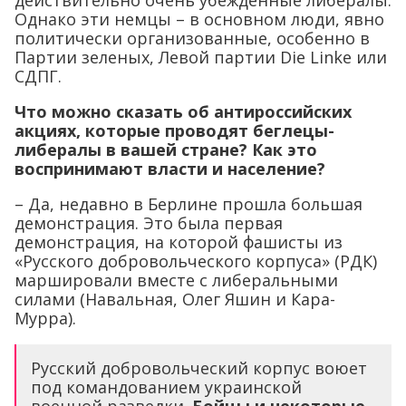
Что можно сказать об антироссийских
акциях, которые проводят беглецы-
либералы в вашей стране? Как это
воспринимают власти и население?
– Да, недавно в Берлине прошла большая
демонстрация. Это была первая
демонстрация, на которой фашисты из
«Русского добровольческого корпуса» (РДК)
маршировали вместе с либеральными
силами (Навальная, Олег Яшин и Кара-
Мурpа).
Русский добровольческий корпус воюет
под командованием украинской
военной разведки.
Бойцы и некоторые
сторонники этого военизированного
неонацистского подразделения
сформировали блок на «антипутинской
демонстрации» с примерно 800