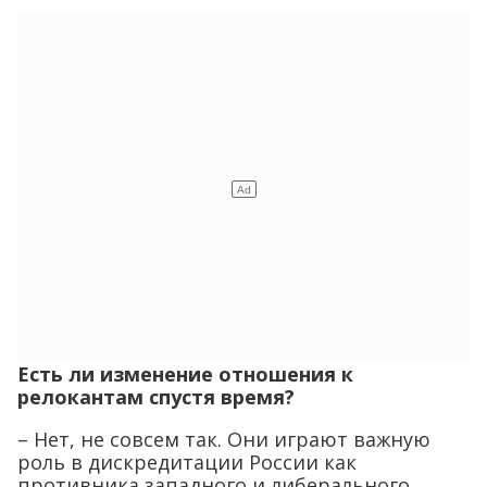
Есть ли изменение отношения к
релокантам спустя время?
– Нет, не совсем так. Они играют важную
роль в дискредитации России как
противника западного и либерального
мира.
Все интервью о политических
преследованиях, ограничении свободы
слова и тому подобном в России делаются
с их помощью.