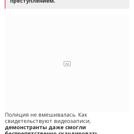
Полиция не вмешивалась. Как
свидетельствуют видеозаписи,
демонстранты даже смогли
беспрепятственно скандировать
смертельную угрозу «Вместо листьев
путинисты будут висеть на деревьях».
Глава «РДК» Денис Капустин не приехал (ему