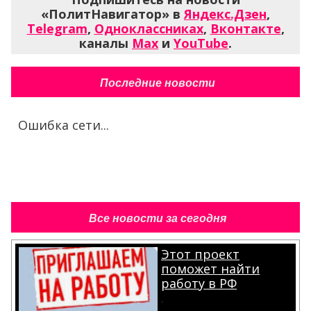
«ПолитНавигатор» в
Яндекс.Дзен
,
Telegram
,
Одноклассниках
,
Вконтакте
,
каналы
Max
и
YouTube
.
Последние новости
Ошибка сети...
Все новости за сегодня
Этот проект
поможет найти
работу в РФ
.