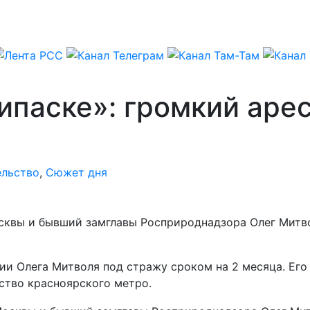
ипаске»: громкий аре
ельство
,
Сюжет дня
сквы и бывший замглавы Росприроднадзора Олег Митво
ии Олега Митволя под стражу сроком на 2 месяца. Его
тво красноярского метро.