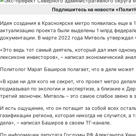
Подпишитесь на новости «Полит
Идея создания в Красноярске метро появилась еще в 19
актуализацию проекта были выделены 1 млрд федераль
документации. В марте 2022 года Митволь утверждал ч
«Это ведь тот самый деятель, который дал имя одном
лексиконе инвесторов», – написал экономический ана
Политолог Марат Баширов полагает, что в деле может
«В крае ни для кого не секрет, что проект метро дел
подмазывал по экологии и экспертизе, а близкие к Де
третий звоночек. Митволь – это самое слабое звено в 
И есть ощущение, что он потащит за собой всех осталь
газификации региона, которая никогда не случится, а
дела», – написал Баширов в своем ТГ-канале.
По информации депутата Госдумы РФ Александра Хинш