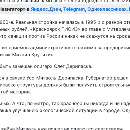
Навигатор» в
Яндекс.Дзен
,
Telegram
,
Одноклассниках
,
60-е. Реальная стройка началась в 1995 и с разной ст
ных рублей. «Красноярск ТИСИЗ» во главе с Митволем
то санкции против России никак не скажутся на срока
у из приёмов административного нажима на предприним
литик Михаил Крутихин.
 быть замешан олигарх Олег Дерипаска.
ался в связке Усс-Митволь-Дерипаска. Губернатор реша
рипаске структуры должны были получить строительные
этой истории.
ных. А что, по метро, так красноярцы никогда и не на
 также улучшению экологической ситуации в городе. Од
тейна Митволь уже пошел на сделку со следствием.