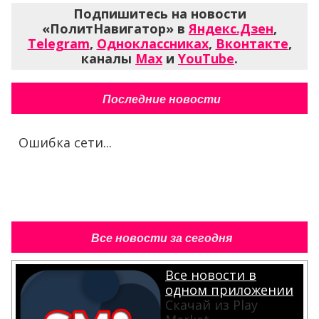
Подпишитесь на новости
«ПолитНавигатор» в
Яндекс.Дзен
,
Telegram
,
Одноклассниках
,
Вконтакте
,
каналы
Max
и
YouTube
.
Последние новости
Ошибка сети...
Все новости за сегодня
Все новости в
одном приложении
Скачай из Play