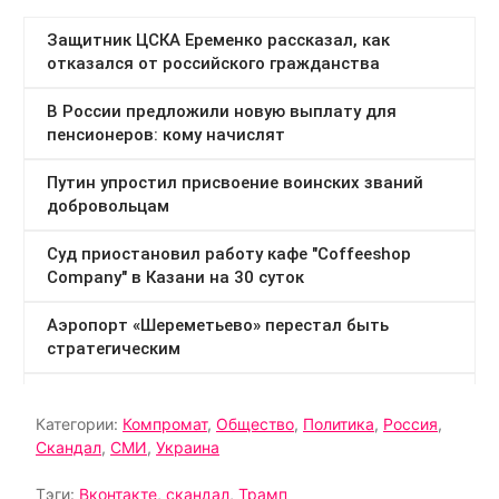
Категории:
Компромат
,
Общество
,
Политика
,
Россия
,
Скандал
,
СМИ
,
Украина
Тэги:
Вконтакте
,
скандал
,
Трамп