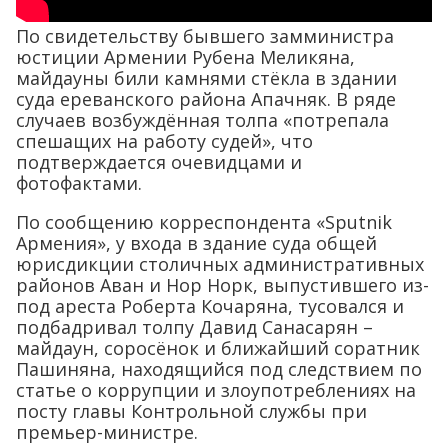
По свидетельству бывшего замминистра
юстиции Армении Рубена Меликяна,
майдауны били камнями стёкла в здании
суда ереванского района Апачняк. В ряде
случаев возбуждённая толпа «потрепала
спешащих на работу судей», что
подтверждается очевидцами и
фотофактами.
По сообщению корреспондента «Sputnik
Армения», у входа в здание суда общей
юрисдикции столичных административных
районов Аван и Нор Норк, выпустившего из-
под ареста Роберта Кочаряна, тусовался и
подбадривал толпу Давид Санасарян –
майдаун, соросёнок и ближайший соратник
Пашиняна, находящийся под следствием по
статье о коррупции и злоупотреблениях на
посту главы Контрольной службы при
премьер-министре.