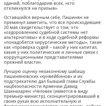
зданий, поблагодарив всех, «кто
откликнулся на призыв».
Оставшийся верным себе, Пашинян не
преминул заметить, что всё происходившее
20 мая свидетельствует о том, что
«оздоровлению судебной системы нет
альтернативы» и в ходе судебной реформы
«понадобятся хирургические методы», такие
как «проверка судей – какой у них капитал,
какие у них политические и личные связи с
коррупционными представителями
прежней власти».
Лучшую оценку незаконному шабашу
пашиняновских «хунвейбинов» и их
подстрекателю дал бывший глава Службы
нацбезопасности Армении Давид
Шахназарян: «Человек (имеется в виду
премьер-министр), сконцентрировавший в
своих руках всю исполнительную и
фактически законодательную власть, сейчас