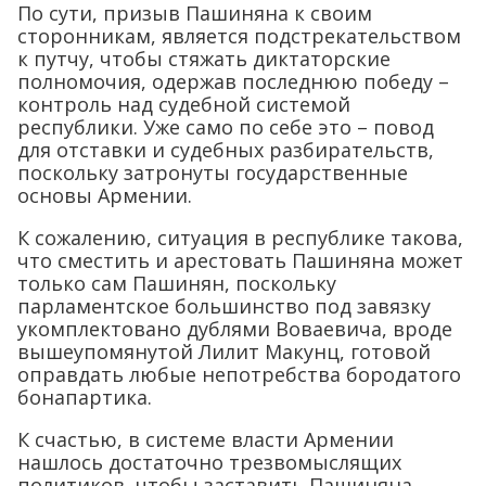
По сути, призыв Пашиняна к своим
сторонникам, является подстрекательством
к путчу, чтобы стяжать диктаторские
полномочия, одержав последнюю победу –
контроль над судебной системой
республики. Уже само по себе это – повод
для отставки и судебных разбирательств,
поскольку затронуты государственные
основы Армении.
К сожалению, ситуация в республике такова,
что сместить и арестовать Пашиняна может
только сам Пашинян, поскольку
парламентское большинство под завязку
укомплектовано дублями Воваевича, вроде
вышеупомянутой Лилит Макунц, готовой
оправдать любые непотребства бородатого
бонапартика.
К счастью, в системе власти Армении
нашлось достаточно трезвомыслящих
политиков, чтобы заставить Пашиняна