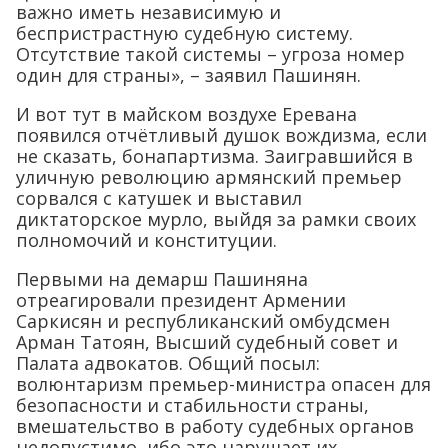
важно иметь независимую и
беспристрастную судебную систему.
Отсутствие такой системы – угроза номер
один для страны», – заявил Пашинян.
И вот тут в майском воздухе Еревана
появился отчётливый душок вождизма, если
не сказать, бонапартизма. Заигравшийся в
уличную революцию армянский премьер
сорвался с катушек и выставил
диктаторское мурло, выйдя за рамки своих
полномочий и конституции.
Первыми на демарш Пашиняна
отреагировали президент Армении
Саркисян и республиканский омбудсмен
Арман Татоян, Высший судебный совет и
Палата адвокатов. Общий посыл:
волюнтаризм премьер-министра опасен для
безопасности и стабильности страны,
вмешательство в работу судебных органов
недопустимо, ибо это нарушает их