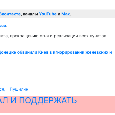
Вконтакте
, каналы
YouTube
и
Max
.
сс
е
.
кта, прекращению огня и реализации всех пунктов
Донецке обвинили Киев в игнорировании женевских и
ся, – Пушилин
АЛ И ПОДДЕРЖАТЬ