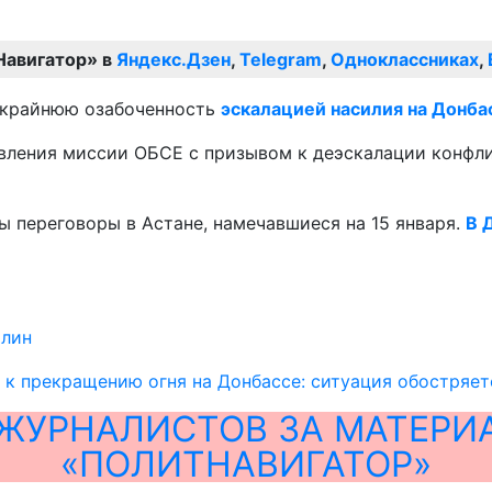
Навигатор» в
Яндекс.Дзен
,
Telegram
,
Одноклассниках
,
 крайнюю озабоченность
эскалацией насилия на Донба
вления миссии ОБСЕ с призывом к деэскалации конфли
ы переговоры в Астане, намечавшиеся на 15 января.
В 
лин
к прекращению огня на Донбассе: ситуация обостряет
ЖУРНАЛИСТОВ ЗА МАТЕРИ
«ПОЛИТНАВИГАТОР»