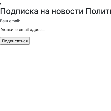
Подписка на новости Полит
Ваш email: