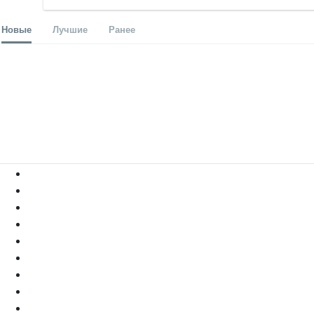
Новые
Лучшие
Ранее