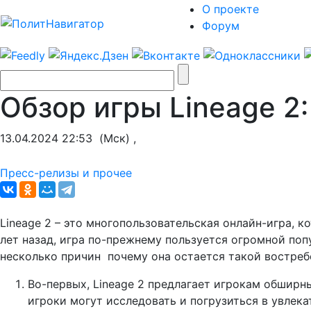
О проекте
Форум
Обзор игры Lineage 2
13.04.2024 22:53
(Мск) ,
Пресс-релизы и прочее
Lineage 2 – это многопользовательская онлайн-игра, к
лет назад, игра по-прежнему пользуется огромной по
несколько причин почему она остается такой востреб
Во-первых, Lineage 2 предлагает игрокам обширн
игроки могут исследовать и погрузиться в увлек