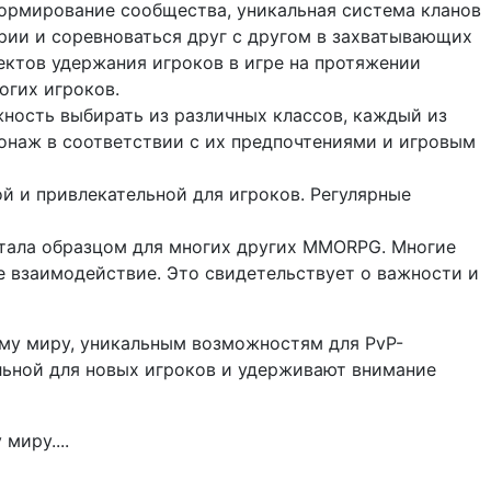
формирование сообщества, уникальная система кланов
ории и соревноваться друг с другом в захватывающих
ектов удержания игроков в игре на протяжении
огих игроков.
ность выбирать из различных классов, каждый из
сонаж в соответствии с их предпочтениями и игровым
й и привлекательной для игроков. Регулярные
 стала образцом для многих других MMORPG. Многие
е взаимодействие. Это свидетельствует о важности и
ому миру, уникальным возможностям для PvP-
льной для новых игроков и удерживают внимание