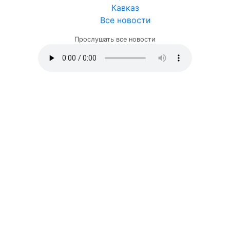
Кавказ
Все новости
Прослушать все новости