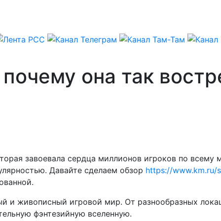
: почему она так вост
оторая завоевала сердца миллионов игроков по всему м
пулярностью. Давайте сделаем обзор
https://www.km.ru/s
ованной.
ый и живописный игровой мир. От разнообразных лока
ательную фэнтезийную вселенную.