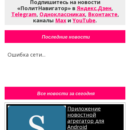
Подпишитесь на новости
«ПолитНавигатор» в
Яндекс.Дзен
,
Telegram
,
Одноклассниках
,
Вконтакте
,
каналы
Max
и
YouTube
.
Последние новости
Ошибка сети...
Все новости за сегодня
Приложение
новостной
агрегатор для
Android