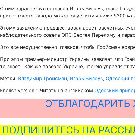
С ним заранее был согласен Игорь Билоус, глава Госу
припортового завода может опуститься ниже $200 млн
Этому заявлению предшествовал арест расчетных счет
наблюдательного совета ОПЗ Сергея Перелому и перв
Это все несущественно, главное, чтобы Гройсман вовре
При этом премьер-министр Украины заявляет, что “сей
то знает. Как же повезло Украине, что ею управляют 
Метки:
Владимир Гройсман
,
Игорь Билоус
,
Одесский п
English version :: Читать на английском
Одесский припор
ОТБЛАГОДАРИТЬ 
ПОДПИШИТЕСЬ НА РАССЫ