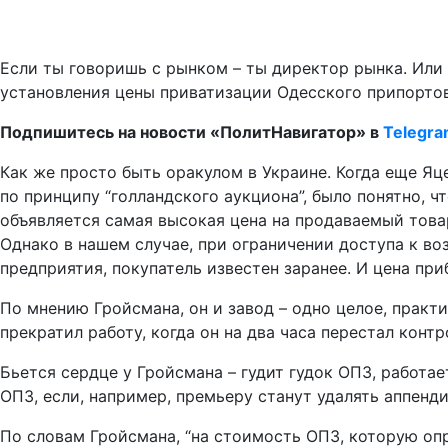
Если ты говоришь с рынком – ты директор рынка. Или 
установления цены приватизации Одесского припортов
Подпишитесь на новости «ПолитНавигатор» в
Telegr
Как же просто быть оракулом в Украине. Когда еще Я
по принципу “голландского аукциона”, было понятно, ч
объявляется самая высокая цена на продаваемый товар
Однако в нашем случае, при ограничении доступа к во
предприятия, покупатель известен заранее. И цена при
По мнению Гройсмана, он и завод – одно целое, практи
прекратил работу, когда он на два часа перестал конт
Бьется сердце у Гройсмана – гудит гудок ОПЗ, работа
ОПЗ, если, например, премьеру станут удалять аппенд
По словам Гройсмана, “на стоимость ОПЗ, которую опр