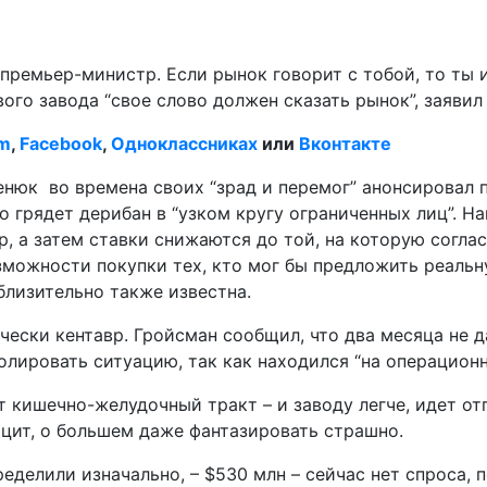
премьер-министр. Если рынок говорит с тобой, то ты 
ого завода “свое слово должен сказать рынок”, заяви
am
,
Facebook
,
Одноклассниках
или
Вконтакте
ценюк во времена своих “зрад и перемог” анонсировал
то грядет дерибан в “узком кругу ограниченных лиц”. Н
, а затем ставки снижаются до той, на которую соглас
зможности покупки тех, кто мог бы предложить реальну
близительно также известна.
чески кентавр. Гройсман сообщил, что два месяца не д
ролировать ситуацию, так как находился “на операционн
ет кишечно-желудочный тракт – и заводу легче, идет о
ицит, о большем даже фантазировать страшно.
еделили изначально, – $530 млн – сейчас нет спроса,