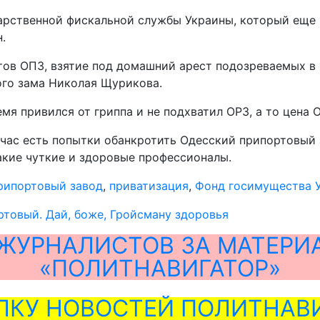
дарственной фискальной службы Украины, который еще 1
.
ов ОПЗ, взятие под домашний арест подозреваемых в 
ого зама Николая Щурикова.
мя привился от гриппа и не подхватил ОРЗ, а то цена 
час есть попытки обанкротить Одесский припортовый за
такие чуткие и здоровые профессионалы.
рипортовый завод
,
приватизация
,
Фонд госимущества 
товый. Дай, боже, Гройсману здоровья
ЖУРНАЛИСТОВ ЗА МАТЕРИ
«ПОЛИТНАВИГАТОР»
ЛКУ НОВОСТЕЙ ПОЛИТНАВИ