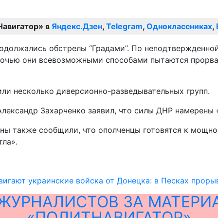
Навигатор» в
Яндекс.Дзен
,
Telegram
,
Одноклассниках
,
родолжались обстрелы “Градами”. По неподтвержденной
 ночью они всевозможными способами пытаются прорва
или несколько диверсионно-разведывательных групп.
лександр Захарченко заявил, что силы ДНР намерены 
ны также сообщили, что ополченцы готовятся к мощно
тла».
вигают украинские войска от Донецка: в Песках прор
ЖУРНАЛИСТОВ ЗА МАТЕРИ
«ПОЛИТНАВИГАТОР»