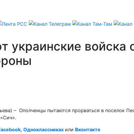
 украинские войска о
ороны
тьева) – Ополченцы пытаются прорваться в поселок Пе
 «Сич».
Facebook
,
Одноклассниках
или
Вконтакте