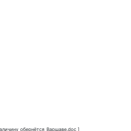
аличину_обернётся_Варшаве.doc ]