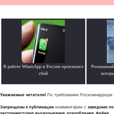
В работе WhatsApp в России произошел
Роскошный 
сбой
котор
Читать подробнее
Уважаемые читатели!
По требованию Роскомнадзора 
Запрещены к публикации
комментарии с
заведомо л
экстремистские высказывания, оскорбления, фейки.