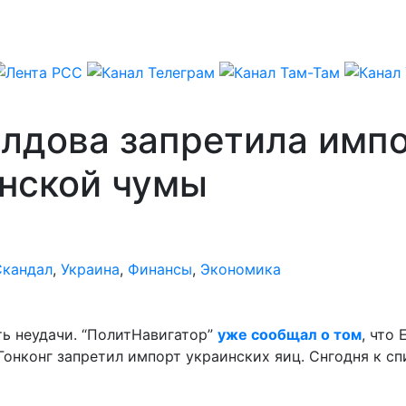
олдова запретила имп
анской чумы
Скандал
,
Украина
,
Финансы
,
Экономика
ь неудачи. “ПолитНавигатор”
уже сообщал о том
, что
 Гонконг запретил импорт украинских яиц. Снгодня к с