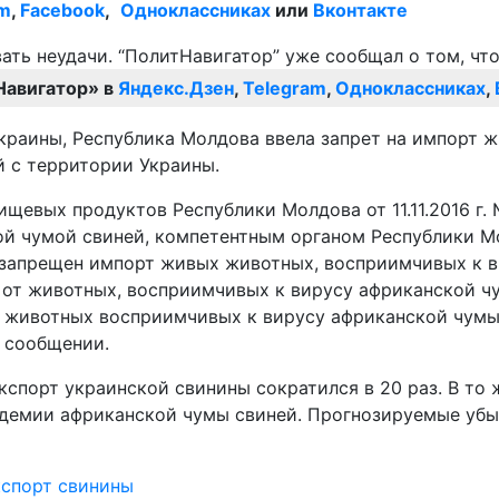
am
,
Facebook
,
Одноклассниках
или
Вконтакте
Навигатор» в
Яндекс.Дзен
,
Telegram
,
Одноклассниках
,
краины, Республика Молдова ввела запрет на импорт 
й с территории Украины.
евых продуктов Республики Молдова от 11.11.2016 г. №
й чумой свиней, компетентным органом Республики Мо
, запрещен импорт живых животных, восприимчивых к 
 от животных, восприимчивых к вирусу африканской чу
 животных восприимчивых к вирусу африканской чумы 
в сообщении.
кспорт украинской свинины сократился в 20 раз. В то 
идемии африканской чумы свиней. Прогнозируемые убы
кспорт свинины