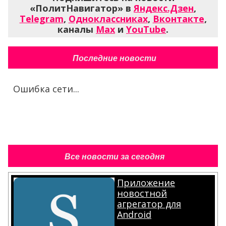
«ПолитНавигатор» в
Яндекс.Дзен
,
Telegram
,
Одноклассниках
,
Вконтакте
,
каналы
Max
и
YouTube
.
Последние новости
Ошибка сети...
Все новости за сегодня
Приложение
новостной
агрегатор для
Android
.