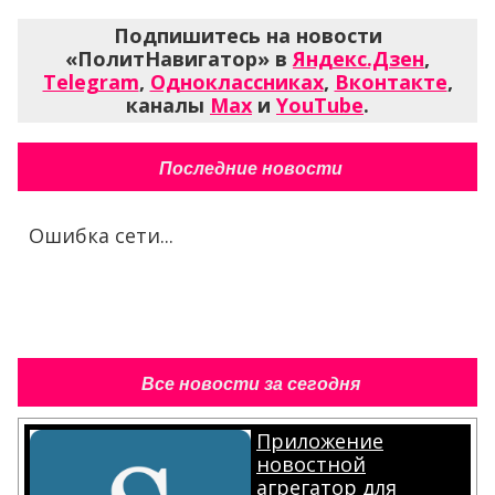
Подпишитесь на новости
«ПолитНавигатор» в
Яндекс.Дзен
,
Telegram
,
Одноклассниках
,
Вконтакте
,
каналы
Max
и
YouTube
.
Последние новости
Ошибка сети...
Все новости за сегодня
Приложение
новостной
агрегатор для