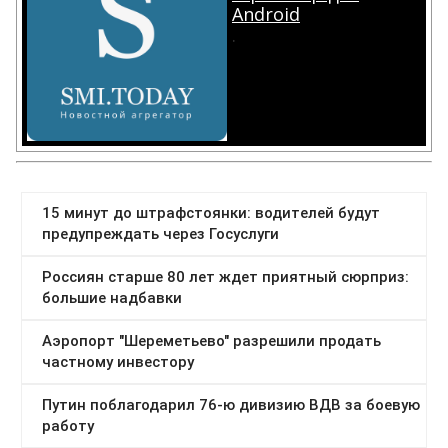
Android
.