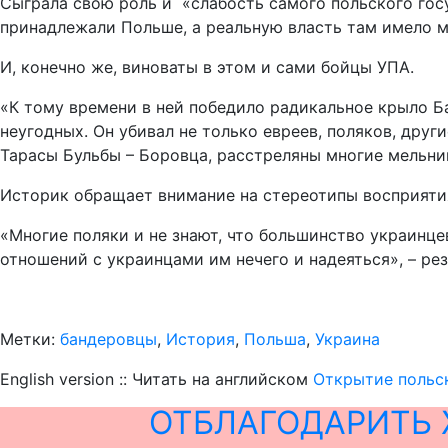
Сыграла свою роль и «слабость самого польского гос
принадлежали Польше, а реальную власть там имело м
И, конечно же, виноваты в этом и сами бойцы УПА.
«К тому времени в ней победило радикальное крыло Б
неугодных. Он убивал не только евреев, поляков, дру
Тарасы Бульбы – Боровца, расстреляны многие мельни
Историк обращает внимание на стереотипы восприяти
«Многие поляки и не знают, что большинство украинце
отношений с украинцами им нечего и надеяться», – ре
Метки:
бандеровцы
,
История
,
Польша
,
Украина
English version :: Читать на английском
Открытие польск
ОТБЛАГОДАРИТЬ 