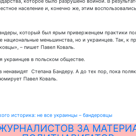
ударства, которое было разрушено войной. В результа
естное население и, конечно же, этим воспользовалис
андеры, который был ярым приверженцем практики пол
гие национальные меньшинства, но и украинцев. Так, к
ковцы», – пишет Павел Коваль.
я украинцев в польском обществе.
в ненавидят Степана Бандеру. А до тех пор, пока поля
зюмирует Павел Коваль.
ого историка: не все украинцы – бандеровцы
ЖУРНАЛИСТОВ ЗА МАТЕРИ