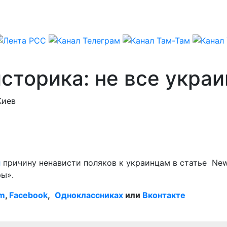
сторика: не все укра
Киев
л
причину ненависти поляков к украинцам в статье New
ры».
am
,
Facebook
,
Одноклассниках
или
Вконтакте