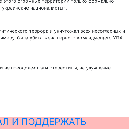
те этого огромные территории только формально
ь украинские националисты».
итического террора и уничтожал всех несогласных и
 примеру, была убита жена первого командующего УПА
ки не преодолеют эти стереотипы, на улучшение
АЛ И ПОДДЕРЖАТЬ