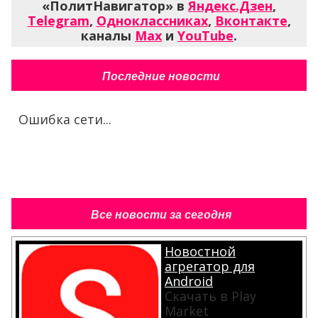
«ПолитНавигатор» в
Яндекс.Дзен
,
Telegram
,
Одноклассниках
,
Вконтакте
,
каналы
Max
и
YouTube
.
Последние новости
Ошибка сети...
Все новости за сегодня
Новостной
агрегатор для
Android
Скачать в Play
Market